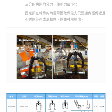
三分的構造均分力，使剪力最小化
固定抓在軸承的內徑背面確保拉力只透過內徑傳遞且
不透過外徑或滾動件，避免軸承損壞。